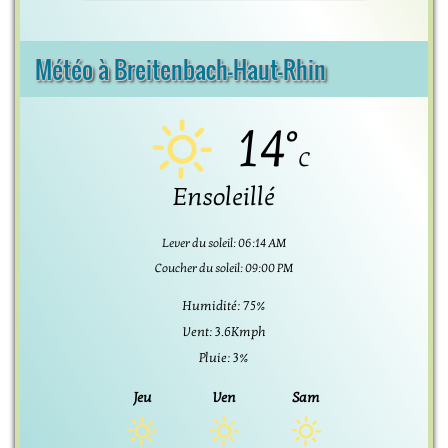
Météo à Breitenbach-Haut-Rhin
14°
C
Ensoleillé
Lever du soleil: 06:14 AM
Coucher du soleil: 09:00 PM
Humidité: 75%
Vent: 3.6Kmph
Pluie: 3%
Jeu
Ven
Sam