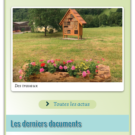
Des travaux
M
Toutes les actus
Les derniers documents