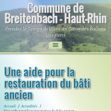
Commune de
Skip
to
Breitenbach – Haut-Rhin
content
Prendre le Temps de Vivre au Cœur des Ballons
Vosgiens
AFFICHER/MASQUER
LA
NAVIGATION
Une aide pour la
restauration du bâti
ancien
Accueil
/
Actualités
/