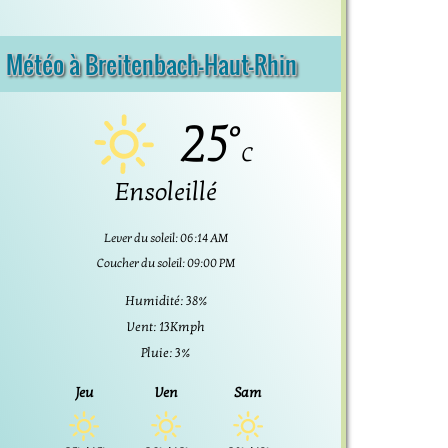
Météo à Breitenbach-Haut-Rhin
25°
C
Ensoleillé
Lever du soleil: 06:14 AM
Coucher du soleil: 09:00 PM
Humidité: 38%
Vent: 13Kmph
Pluie: 3%
Jeu
Ven
Sam