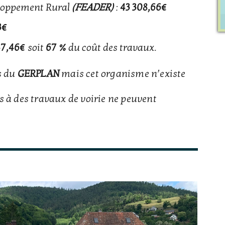
loppement Rural
(FEADER)
:
43 308,66€
3€
47,46€
soit
67 %
du coût des travaux.
s du
GERPLAN
mais cet organisme n’existe
s à des travaux de voirie ne peuvent