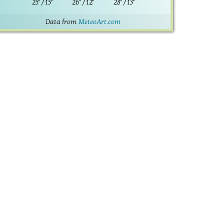
25°
/
15°
26°
/
12°
28°
/
13°
Data from
MeteoArt.com