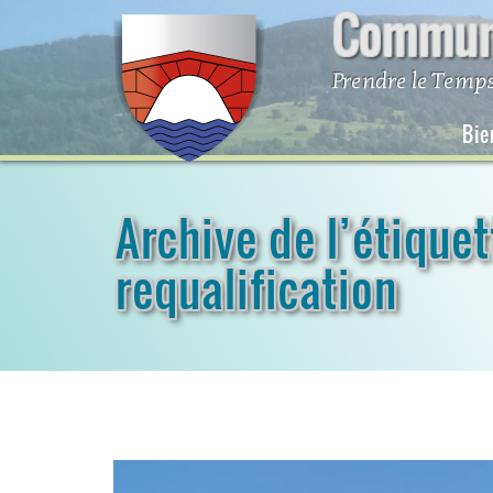
Commune
Skip
to
content
Prendre le Temps
Bie
Archive de l’étiquet
requalification