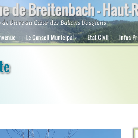
 de Breitenbach – Haut-R
 de Vivre au Cœur des Ballons Vosgiens
nvenue
Le Conseil Municipal
État Civil
Infos P
te