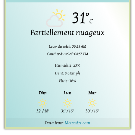
31°
C
Partiellement nuageux
Lever du soleil: 06:18 AM
Coucher du soleil: 08:55 PM
Humidité: 23%
Vent: 8.6Kmph
Pluie: 36%
Dim
Lun
Mar
32°
/
18°
31°
/
16°
30°
/
16°
Data from
MeteoArt.com