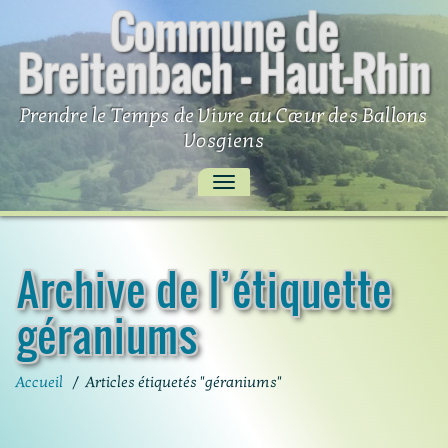
Commune de
Skip
to
Breitenbach – Haut-Rhin
content
Prendre le Temps de Vivre au Cœur des Ballons
Vosgiens
AFFICHER/MASQUER
LA
NAVIGATION
Archive de l’étiquette
géraniums
Accueil
/
Articles étiquetés "géraniums"