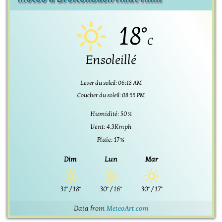
18°
C
Ensoleillé
Lever du soleil: 06:18 AM
Coucher du soleil: 08:55 PM
Humidité: 50%
Vent: 4.3Kmph
Pluie: 17%
Dim
Lun
Mar
31°
/
18°
30°
/
16°
30°
/
17°
Data from
MeteoArt.com