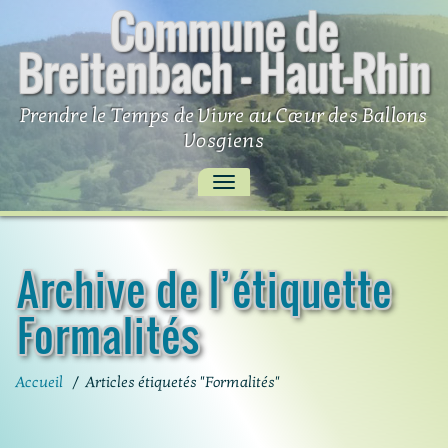
Commune de
Skip
to
Breitenbach – Haut-Rhin
content
Prendre le Temps de Vivre au Cœur des Ballons
Vosgiens
AFFICHER/MASQUER
LA
NAVIGATION
Archive de l’étiquette
Formalités
Accueil
/
Articles étiquetés "Formalités"