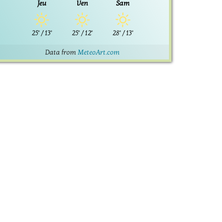
Jeu
Ven
Sam
25°
/
13°
25°
/
12°
28°
/
13°
Data from
MeteoArt.com