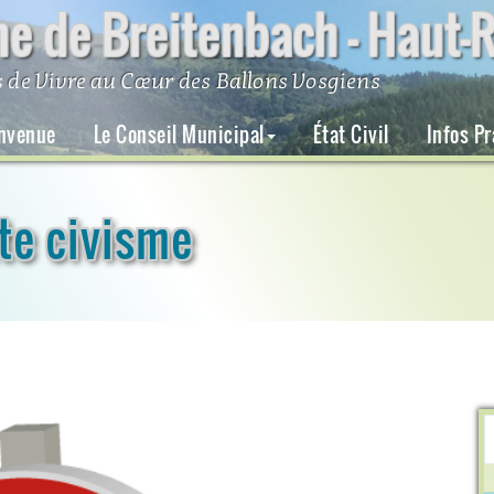
 de Breitenbach – Haut-R
 de Vivre au Cœur des Ballons Vosgiens
nvenue
Le Conseil Municipal
État Civil
Infos P
tte civisme