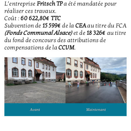
L’entreprise
Fritsch TP
a été mandatée pour
réaliser ces travaux.
Coût :
60 622,80€ TTC
Subvention de
15 599€
de la
CEA
au titre du FCA
(Fonds Communal Alsace)
et de
18 326€
au titre
du fond de concours des attributions de
compensations de la
CCVM
.
Avant
Maintenant