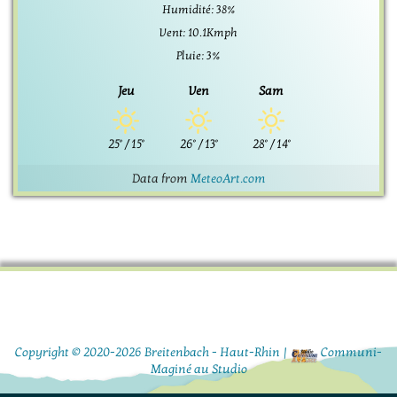
Humidité: 38%
Vent: 10.1Kmph
Pluie: 3%
Jeu
Ven
Sam
25°
/
15°
26°
/
13°
28°
/
14°
Data from
MeteoArt.com
Copyright © 2020-2026
Breitenbach - Haut-Rhin
|
Communi-
Maginé au
Studio