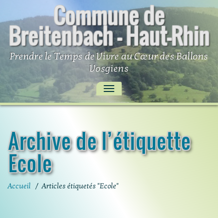
Commune de
Skip
to
Breitenbach – Haut-Rhin
content
Prendre le Temps de Vivre au Cœur des Ballons
Vosgiens
AFFICHER/MASQUER
LA
NAVIGATION
Archive de l’étiquette
Ecole
Accueil
/
Articles étiquetés "Ecole"