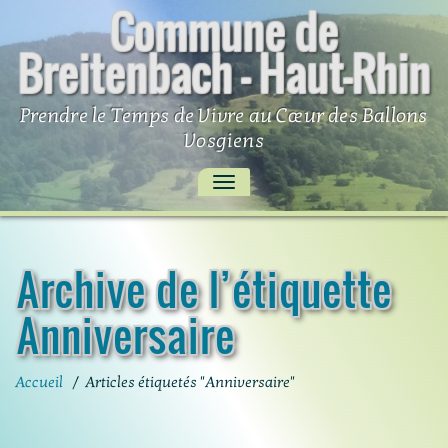
Commune de
Skip
to
Breitenbach – Haut-Rhin
content
Prendre le Temps de Vivre au Cœur des Ballons
Vosgiens
AFFICHER/MASQUER
LA
NAVIGATION
Archive de l’étiquette
Anniversaire
Accueil
/
Articles étiquetés "Anniversaire"