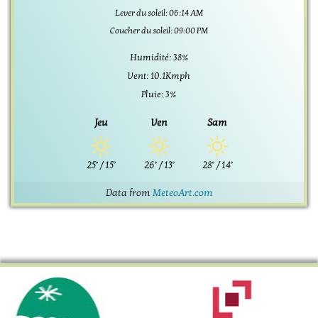
Lever du soleil: 06:14 AM
Coucher du soleil: 09:00 PM
Humidité: 38%
Vent: 10.1Kmph
Pluie: 3%
Jeu
Ven
Sam
25°
/
15°
26°
/
13°
28°
/
14°
Data from
MeteoArt.com