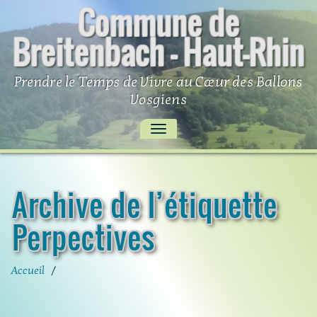
Commune de
Skip
to
Breitenbach – Haut-Rhin
content
Prendre le Temps de Vivre au Cœur des Ballons
Vosgiens
AFFICHER/MASQUER
LA
NAVIGATION
Archive de l’étiquette
Perpectives
Accueil
/