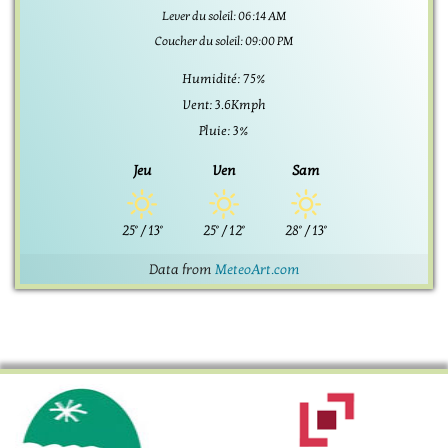
Lever du soleil: 06:14 AM
Coucher du soleil: 09:00 PM
Humidité: 75%
Vent: 3.6Kmph
Pluie: 3%
Jeu
Ven
Sam
25°
/
13°
25°
/
12°
28°
/
13°
Data from
MeteoArt.com