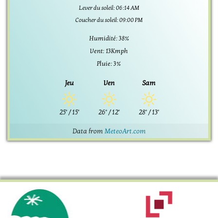
Lever du soleil: 06:14 AM
Coucher du soleil: 09:00 PM
Humidité: 38%
Vent: 13Kmph
Pluie: 3%
Jeu
Ven
Sam
25°
/
15°
26°
/
12°
28°
/
13°
Data from
MeteoArt.com