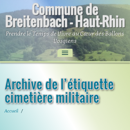
Commune de
Skip
to
Breitenbach – Haut-Rhin
content
Prendre le Temps de Vivre au Cœur des Ballons
Vosgiens
AFFICHER/MASQUER
LA
NAVIGATION
Archive de l’étiquette
cimetière militaire
Accueil
/