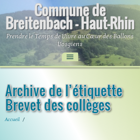
Commune de
Skip
to
Breitenbach – Haut-Rhin
content
Prendre le Temps de Vivre au Cœur des Ballons
Vosgiens
AFFICHER/MASQUER
LA
NAVIGATION
Archive de l’étiquette
Brevet des collèges
Accueil
/