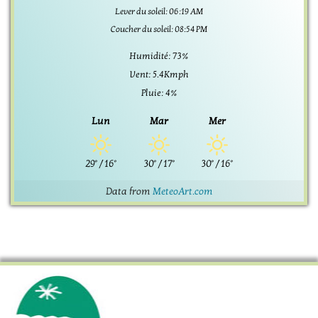
Lever du soleil: 06:19 AM
Coucher du soleil: 08:54 PM
Humidité: 73%
Vent: 5.4Kmph
Pluie: 4%
Lun
Mar
Mer
29°
/
16°
30°
/
17°
30°
/
16°
Data from
MeteoArt.com