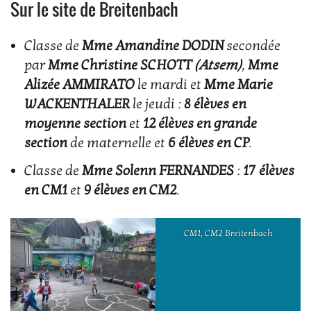
Sur le site de Breitenbach
Classe de
Mme Amandine DODIN
secondée
par
Mme Christine SCHOTT
(Atsem)
,
Mme
Alizée AMMIRATO
le mardi et
Mme Marie
WACKENTHALER
le jeudi :
8 élèves en
moyenne section
et
12 élèves en grande
section
de maternelle et
6 élèves en CP
.
Classe de
Mme Solenn FERNANDES
:
17 élèves
en CM1
et
9 élèves en CM2
.
CM1, CM2 Breitenbach