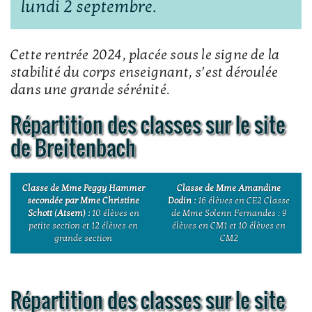
lundi 2 septembre.
Cette rentrée 2024, placée sous le signe de la
stabilité du corps enseignant, s’est déroulée
dans une grande sérénité.
Répartition des classes sur le site
de Breitenbach
Classe de Mme Peggy Hammer
Classe de Mme Amandine
secondée par Mme Christine
Dodin :
16 élèves en CE2 Classe
Schott (Atsem) :
10 élèves en
de Mme Solenn Fernandes : 9
petite section et 12 élèves en
élèves en CM1 et 10 élèves en
grande section
CM2
Répartition des classes sur le site