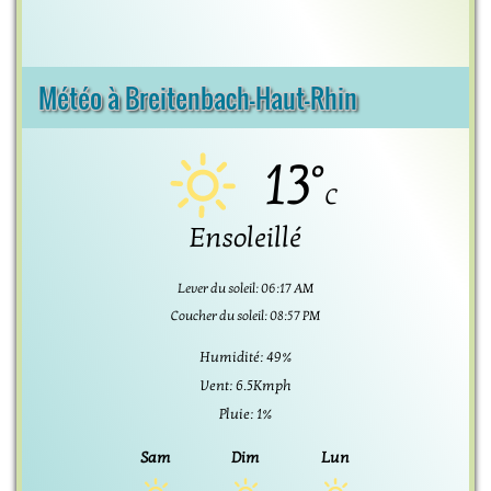
Météo à Breitenbach-Haut-Rhin
13°
C
Ensoleillé
Lever du soleil: 06:17 AM
Coucher du soleil: 08:57 PM
Humidité: 49%
Vent: 6.5Kmph
Pluie: 1%
Sam
Dim
Lun