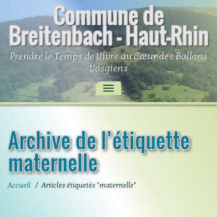
Commune de
Skip
to
Breitenbach – Haut-Rhin
content
Prendre le Temps de Vivre au Cœur des Ballons
Vosgiens
AFFICHER/MASQUER
LA
NAVIGATION
Archive de l’étiquette
maternelle
Accueil
/
Articles étiquetés "maternelle"