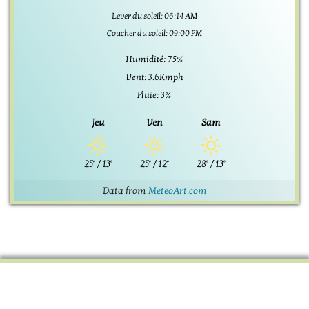
Lever du soleil: 06:14 AM
Coucher du soleil: 09:00 PM
Humidité: 75%
Vent: 3.6Kmph
Pluie: 3%
Jeu
Ven
Sam
25°
/
13°
25°
/
12°
28°
/
13°
Data from
MeteoArt.com