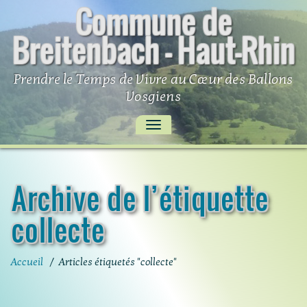
Commune de
Skip
to
Breitenbach – Haut-Rhin
content
Prendre le Temps de Vivre au Cœur des Ballons
Vosgiens
AFFICHER/MASQUER
LA
NAVIGATION
Archive de l’étiquette
collecte
Accueil
/
Articles étiquetés "collecte"