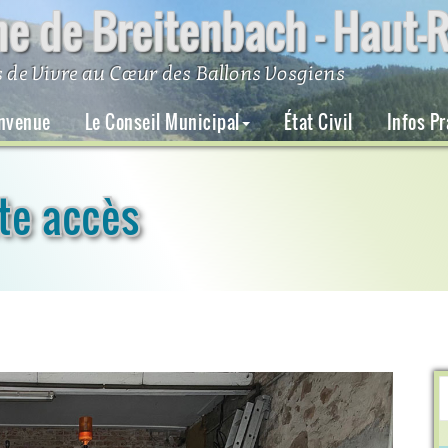
 de Breitenbach – Haut-R
 de Vivre au Cœur des Ballons Vosgiens
nvenue
Le Conseil Municipal
État Civil
Infos P
tte accès