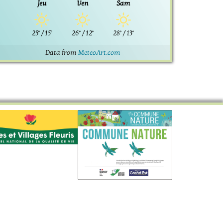
Jeu
Ven
Sam
25°
/
15°
26°
/
12°
28°
/
13°
Data from
MeteoArt.com